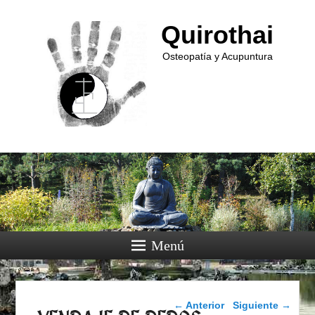
Quirothai
Osteopatía y Acupuntura
Menú
Navegador de imágenes
← Anterior
Siguiente →