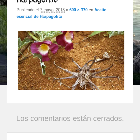
harpagofito
imáge
Publicado el
7 mayo, 2013
a
600 × 330
en
Aceite
esencial de Harpagofito
Los comentarios están cerrados.