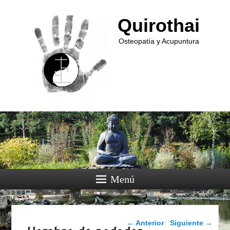
Quirothai
Osteopatía y Acupuntura
Menú
Navegación de entradas
←
Anterior
Siguiente
→