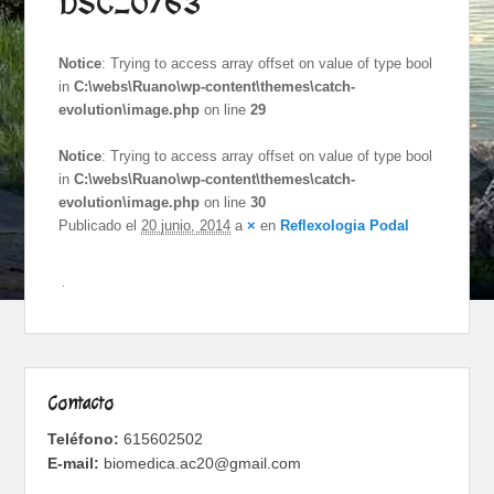
DSC_0763
de imágenes
Notice
: Trying to access array offset on value of type bool
in
C:\webs\Ruano\wp-content\themes\catch-
evolution\image.php
on line
29
Notice
: Trying to access array offset on value of type bool
in
C:\webs\Ruano\wp-content\themes\catch-
evolution\image.php
on line
30
Publicado el
20 junio, 2014
a
×
en
Reflexologia Podal
Contacto
Teléfono:
615602502
E-mail:
biomedica.ac20@gmail.com